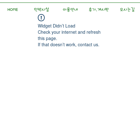
HOME
민박시설
이용안내
후기,게시판
오시는길
Widget Didn’t Load
Check your internet and refresh
this page.
If that doesn’t work, contact us.