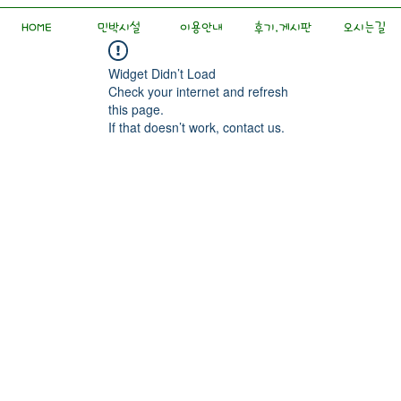
HOME
민박시설
이용안내
후기,게시판
오시는길
Widget Didn’t Load
Check your internet and refresh
this page.
If that doesn’t work, contact us.